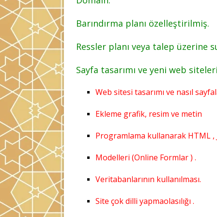
Domain.
Barındırma planı özelleştirilmiş.
Ressler planı veya talep üzerine 
Sayfa tasarımı ve yeni web siteler
Web sitesi tasarımı ve nasıl sayfa
Ekleme grafik, resim ve metin
Programlama kullanarak HTML , J
Modelleri (Online Formlar ) .
Veritabanlarının kullanılması.
Site çok dilli yapmaolasılığı .