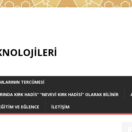
KNOLOJILERI
AMLARININ TERCÜMESI
NDA KIRK HADIS” “NEVEVİ KIRK HADİSİ” OLARAK BILINIR
EĞITIM VE EĞLENCE
İLETİŞİM