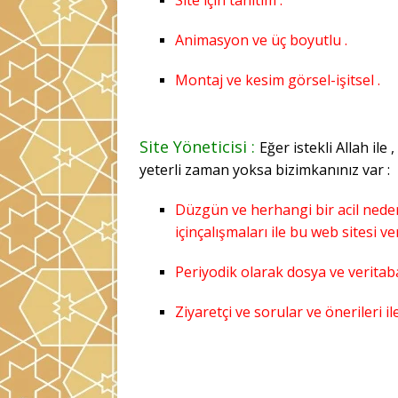
Site için tanıtım .
Animasyon ve üç boyutlu .
Montaj ve kesim görsel-işitsel .
Site Yöneticisi :
Eğer istekli Allah ile
yeterli zaman yoksa bizimkanınız var :
Düzgün ve herhangi bir acil nedenl
içinçalışmaları ile bu web sitesi ver
Periyodik olarak dosya ve veritaba
Ziyaretçi ve sorular ve önerileri ile