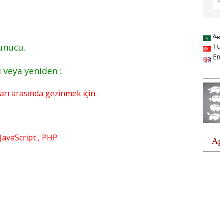
ية
Tü
sunucu.
En
i veya yeniden :
ları arasında gezinmek için .
avaScript , PHP