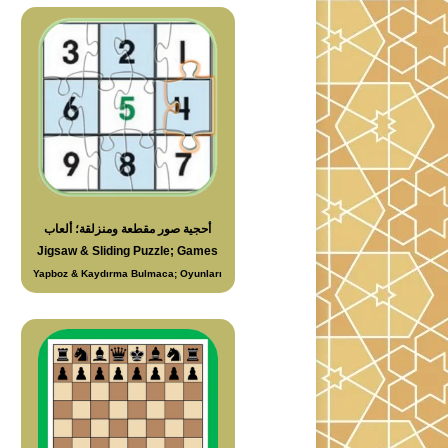
أحجية صور مقطعة ومنزلقة؛ ألعاب
Jigsaw & Sliding Puzzle; Games
Yapboz & Kaydırma Bulmaca; Oyunları