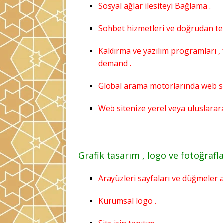
Sosyal ağlar ilesiteyi Bağlama .
Sohbet hizmetleri ve doğrudan te
Kaldırma ve yazılım programları ,
demand .
Global arama motorlarında web sit
Web sitenize yerel veya uluslararas
Grafik tasarım , logo ve fotoğrafla
Arayüzleri sayfaları ve düğmeler 
Kurumsal logo .